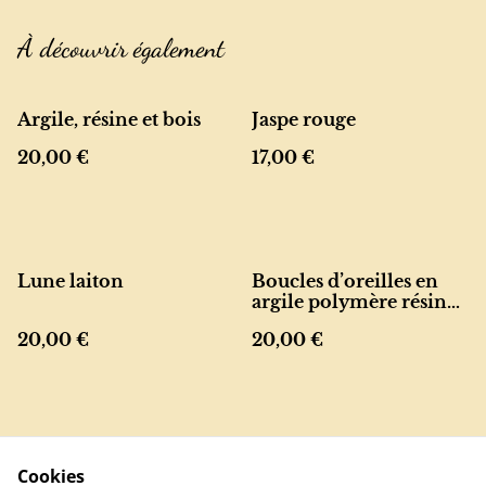
À découvrir également
Argile, résine et bois
Jaspe rouge
20,00 €
17,00 €
Lune laiton
Boucles d’oreilles en
argile polymère résinée
– turquoise et feuille
20,00 €
20,00 €
d’or
Cookies