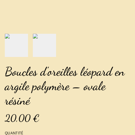
Boucles d’oreilles léopard en
argile polymère – ovale
résiné
20,00 €
QUANTITÉ