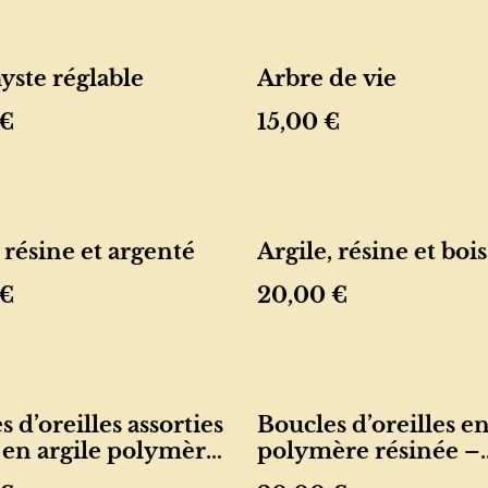
ste réglable
Arbre de vie
 €
15,00 €
 résine et argenté
Argile, résine et bois
 €
20,00 €
 d’oreilles assorties
Boucles d’oreilles en
r en argile polymère
polymère résinée –
e
turquoise et feuille 