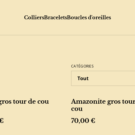
Colliers
Bracelets
Boucles d'oreilles
CATÉGORIES
gros tour de cou
Amazonite gros tour
cou
 €
70,00 €