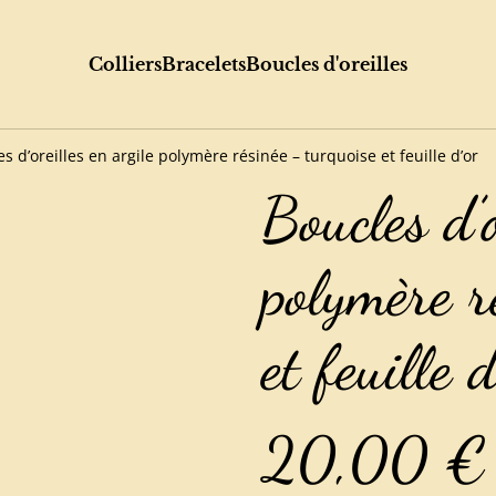
Colliers
Bracelets
Boucles d'oreilles
s d’oreilles en argile polymère résinée – turquoise et feuille d’or
Boucles d’o
polymère r
et feuille d
20,00 €