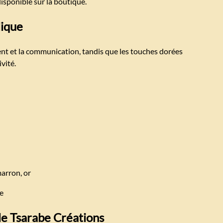
disponible sur la boutique.
lique
nt et la communication, tandis que les touches dorées
ivité.
marron, or
ie
le Tsarabe Créations