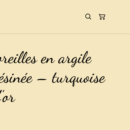
reilles en argile
ésinée – turquoise
’or