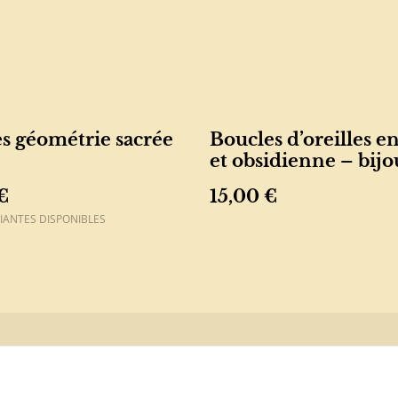
s géométrie sacrée
Boucles d’oreilles en
et obsidienne – bijou
protecteur
€
15,00 €
IANTES DISPONIBLES
ous
Conditions
Politique de
Politiq
confidentialité
cookie