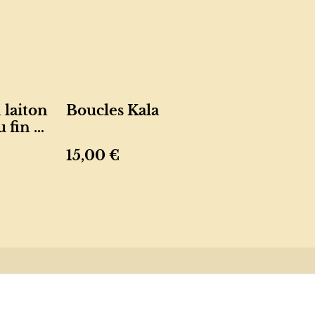
 laiton
Boucles Kala
 fin et
15,00 €
ue de
s