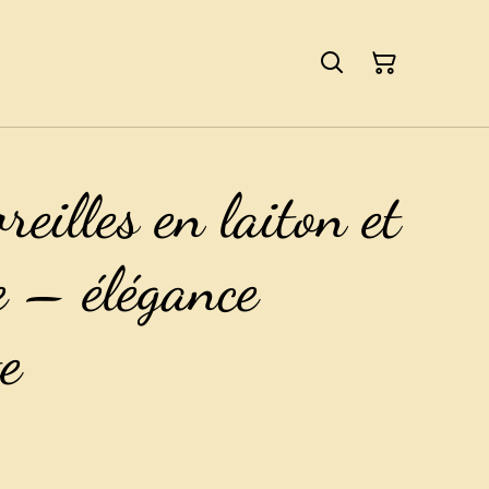
reilles en laiton et
e – élégance
e