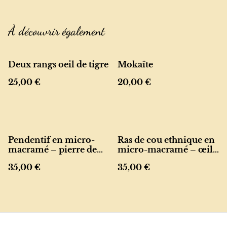
À découvrir également
Deux rangs oeil de tigre
Mokaïte
25,00 €
20,00 €
Pendentif en micro-
Ras de cou ethnique en
macramé – pierre de
micro-macramé – œil
soleil et perles
de tigre et rond de noix
35,00 €
35,00 €
de coco