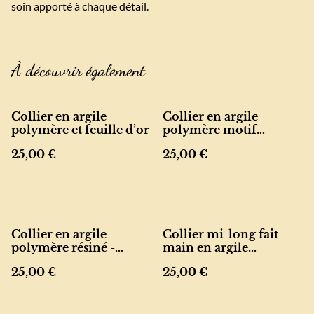
soin apporté à chaque détail.
À découvrir également
Collier en argile
Collier en argile
polymère et feuille d’or
polymère motif
léopard
25,00 €
25,00 €
Collier en argile
Collier mi-long fait
polymère résiné -
main en argile
Léopard
polymère et acier
25,00 €
25,00 €
inoxydable doré