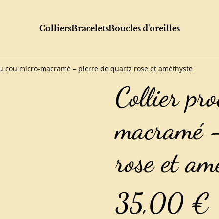
Colliers
Bracelets
Boucles d'oreilles
du cou micro-macramé – pierre de quartz rose et améthyste
Collier pr
macramé –
rose et am
35,00 €