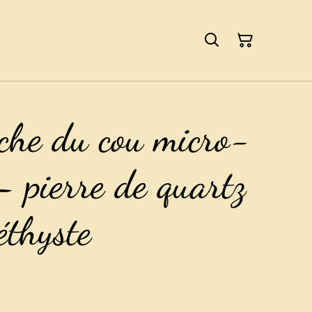
oche du cou micro-
 pierre de quartz
éthyste