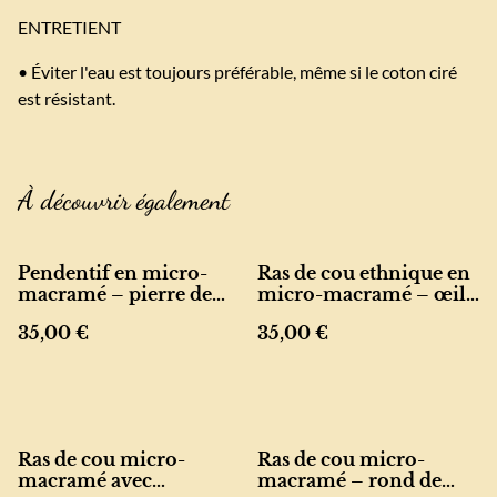
ENTRETIENT
• Éviter l'eau est toujours préférable, même si le coton ciré
est résistant.
À découvrir également
Pendentif en micro-
Ras de cou ethnique en
macramé – pierre de
micro-macramé – œil
soleil et perles
de tigre et rond de noix
35,00 €
35,00 €
de coco
Ras de cou micro-
Ras de cou micro-
macramé avec
macramé – rond de