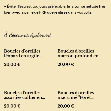
• Éviter l'eau est toujours préférable, le laiton se nettoie très
bien avec la paille de FRR que je glisse dans vos colis.
À découvrir également
Boucles d’oreilles
Boucles d’oreilles
léopard en argile
marron profond en
polymère – ovale
argile polymère
20,00 €
20,00 €
résiné
recyclée
Boucles d’oreilles
Boucles d'oreilles
assorties collier en
macramé "Forêt
argile polymère résinée
Violette"
20,00 €
20,00 €