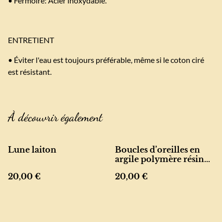
• Fermoire: Acier inoxydable.
ENTRETIENT
• Éviter l'eau est toujours préférable, même si le coton ciré
est résistant.
À découvrir également
Lune laiton
Boucles d’oreilles en
argile polymère résinée
– turquoise et feuille
20,00 €
20,00 €
d’or