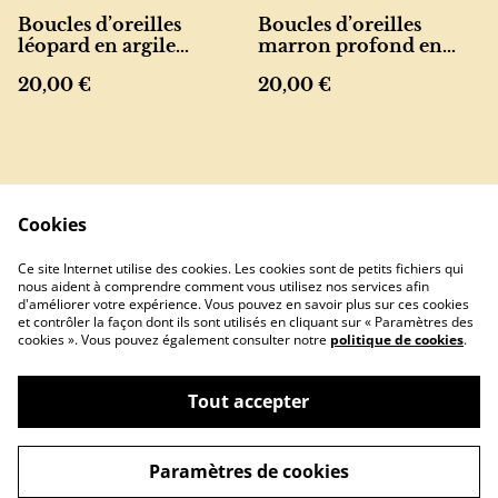
Boucles d’oreilles
Boucles d’oreilles
léopard en argile
marron profond en
polymère – ovale
argile polymère
20,00 €
20,00 €
résiné
recyclée
Cookies
Ce site Internet utilise des cookies. Les cookies sont de petits fichiers qui
nous aident à comprendre comment vous utilisez nos services afin
Contactez-nous
Conditions
d'améliorer votre expérience. Vous pouvez en savoir plus sur ces cookies
Politique de
Politique de
et contrôler la façon dont ils sont utilisés en cliquant sur « Paramètres des
confidentialité
cookies
cookies ». Vous pouvez également consulter notre
politique de cookies
.
Tout accepter
©
2026
tsarabe.creations
Paramètres de cookies
powered by