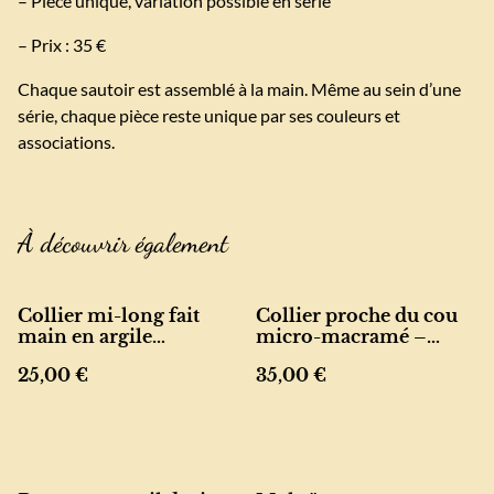
– Pièce unique, variation possible en série
– Prix : 35 €
Chaque sautoir est assemblé à la main. Même au sein d’une
série, chaque pièce reste unique par ses couleurs et
associations.
À découvrir également
Collier mi-long fait
Collier proche du cou
main en argile
micro-macramé –
polymère et acier
pierre de quartz rose et
25,00 €
35,00 €
inoxydable doré
améthyste