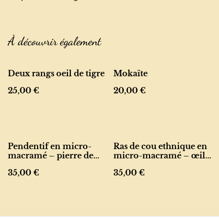
À découvrir également
Deux rangs oeil de tigre
Mokaïte
25,00 €
20,00 €
Pendentif en micro-
Ras de cou ethnique en
macramé – pierre de
micro-macramé – œil
soleil et perles
de tigre et rond de noix
35,00 €
35,00 €
de coco