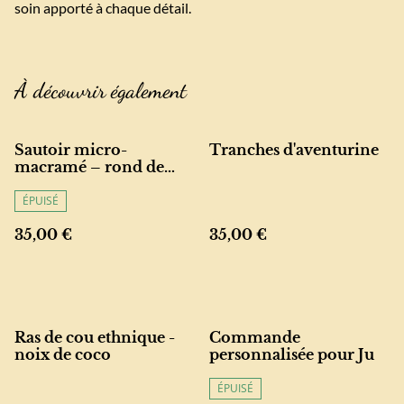
soin apporté à chaque détail.
À découvrir également
Sautoir micro-
Tranches d'aventurine
macramé – rond de
noix de coco et perles
naturelles
ÉPUISÉ
35,00 €
35,00 €
Ras de cou ethnique -
Commande
noix de coco
personnalisée pour Ju
ÉPUISÉ