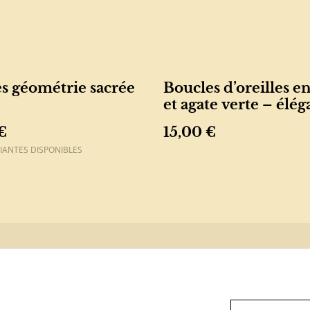
s géométrie sacrée
Boucles d’oreilles en
et agate verte – élé
minimaliste
€
15,00 €
IANTES DISPONIBLES
ous
Conditions
Politique de
Politiq
confidentialité
cookie