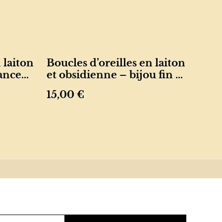
 laiton
Boucles d’oreilles en laiton
gance
et obsidienne – bijou fin et
protecteur
15,00 €
ue de
s