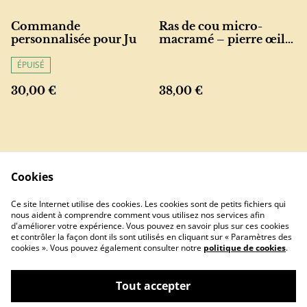
Commande
Ras de cou micro-
personnalisée pour Ju
macramé – pierre œil
de fer et perles d’œil de
tigre
ÉPUISÉ
30,00 €
38,00 €
Cookies
Ce site Internet utilise des cookies. Les cookies sont de petits fichiers qui
nous aident à comprendre comment vous utilisez nos services afin
Contactez-nous
Conditions
d'améliorer votre expérience. Vous pouvez en savoir plus sur ces cookies
Politique de
Politique de
et contrôler la façon dont ils sont utilisés en cliquant sur « Paramètres des
confidentialité
cookies
cookies ». Vous pouvez également consulter notre
politique de cookies
.
Tout accepter
©
2026
tsarabe.creations