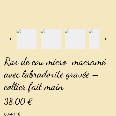
Ras de cou micro-macramé
avec labradorite gravée –
collier fait main
38,00 €
QUANTITÉ